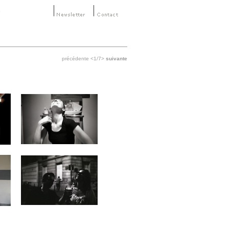
précédente
<1/7>
suivante