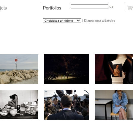
|
Diaporama aléatoire